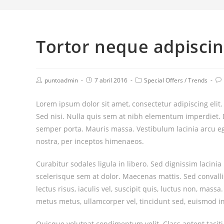
Tortor neque adpisci
puntoadmin
7 abril 2016
Special Offers
/
Trends
Lorem ipsum dolor sit amet, consectetur adipiscing elit
Sed nisi. Nulla quis sem at nibh elementum imperdiet. 
semper porta. Mauris massa. Vestibulum lacinia arcu ege
nostra, per inceptos himenaeos.
Curabitur sodales ligula in libero. Sed dignissim lacini
scelerisque sem at dolor. Maecenas mattis. Sed convallis
lectus risus, iaculis vel, suscipit quis, luctus non, mass
metus metus, ullamcorper vel, tincidunt sed, euismod in
Quisque volutpat condimentum velit. Class aptent taciti