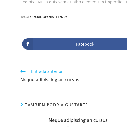
Sed nisi. Nulla quis sem at nibh elementum imperdiet. D
TAGS:
SPECIAL OFFERS
,
TRENDS
Facebook
C
Entrada anterior
o
Neque adipiscing an cursus
n
t
i
TAMBIÉN PODRÍA GUSTARTE
n
u
Neque adipiscing an cursus