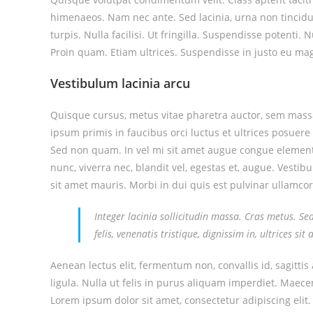
himenaeos. Nam nec ante. Sed lacinia, urna non tincidu
turpis. Nulla facilisi. Ut fringilla. Suspendisse potenti
Proin quam. Etiam ultrices. Suspendisse in justo eu mag
Vestibulum lacinia arcu
Quisque cursus, metus vitae pharetra auctor, sem mas
ipsum primis in faucibus orci luctus et ultrices posuere 
Sed non quam. In vel mi sit amet augue congue elementu
nunc, viverra nec, blandit vel, egestas et, augue. Vestib
sit amet mauris. Morbi in dui quis est pulvinar ullamcorp
Integer lacinia sollicitudin massa. Cras metus. Se
felis, venenatis tristique, dignissim in, ultrices si
Aenean lectus elit, fermentum non, convallis id, sagittis a
ligula. Nulla ut felis in purus aliquam imperdiet. Maecen
Lorem ipsum dolor sit amet, consectetur adipiscing elit