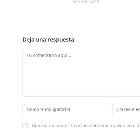
a
7 abril 2016
r
l
e
y
Deja una respuesta
e
n
d
o
Guarda mi nombre, correo electrónico y web en es