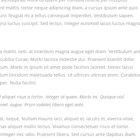
nt mattis, tortor neque adipiscing diam, a cursus ipsum ante quis
. Nunc feugiat mi a tellus consequat imperdiet. Vestibulum sapien.
na luctus suscipit. Sed lectus. Integer euismod lacus luctus magna
sa mattis sem, at interdum magna augue eget diam. Vestibulum an
cubilia Curae; Morbi lacinia molestie dui. Praesent blandit dolor.
m. Morbi in ipsum sit amet pede facilisis laoreet. Donec lacus
ulum tincidunt malesuada tellus. Ut ultrices ultrices enim. Curabitu
er. Nulla facilisi.
d aliquet risus a tortor. Integer id quam. Morbi mi. Quisque nisl
t amet, augue. Proin sodales libero eget ante.
t, neque. Nullam mauris orci, aliquet et, iaculis et, viverra vitae,
as aliquet mollis lectus. Vivamus consectetuer risus et tortor.
. Integer nec odio. Praesent libero. Sed cursus ante dapibus diam.