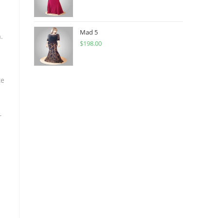
Mad 5
.
$
198.00
te
r