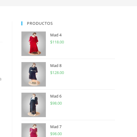
PRODUCTOS
Mad 4
$
118.00
Mad 8
$
128.00
a
Mad 6
$
98.00
Mad 7
$
98.00