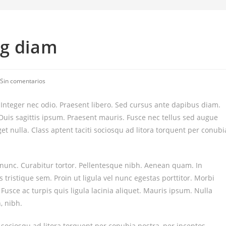
ng diam
Sin comentarios
. Integer nec odio. Praesent libero. Sed cursus ante dapibus diam.
Duis sagittis ipsum. Praesent mauris. Fusce nec tellus sed augue
t nulla. Class aptent taciti sociosqu ad litora torquent per conubi
a nunc. Curabitur tortor. Pellentesque nibh. Aenean quam. In
 tristique sem. Proin ut ligula vel nunc egestas porttitor. Morbi
a. Fusce ac turpis quis ligula lacinia aliquet. Mauris ipsum. Nulla
, nibh.
 sociosqu ad litora torquent per conubia nostra, per inceptos