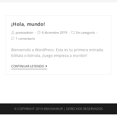
¡Hola, mundo!
puntoadmin
6 diciembre 2019
Sin categoría
1 comentario
Bienvenido a WordPress. Esta es tu primera entrada.
Edítala o bórrala, ¡luego empieza a escribir!
CONTINUAR LEYENDO
© COPYRIGHT 2019 KRASNAMUR | DERECHOS RESERVADOS