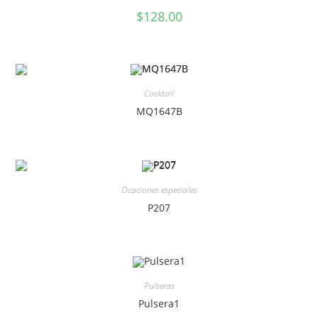
$
128.00
Cocktail
MQ1647B
Ocaciones especiales
P207
Pulseras
Pulsera1