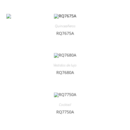
Quinceañeros
RQ7675A
Vestidos de lujo
RQ7680A
Cocktail
RQ7750A