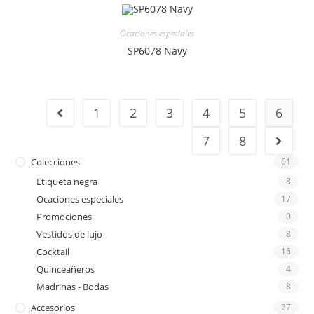
Ocaciones especiales
SP6078 Navy
1
2
3
4
5
6
7
8
Colecciones
61
Etiqueta negra
8
Ocaciones especiales
17
Promociones
0
Vestidos de lujo
8
Cocktail
16
Quinceañeros
4
Madrinas - Bodas
8
Accesorios
27